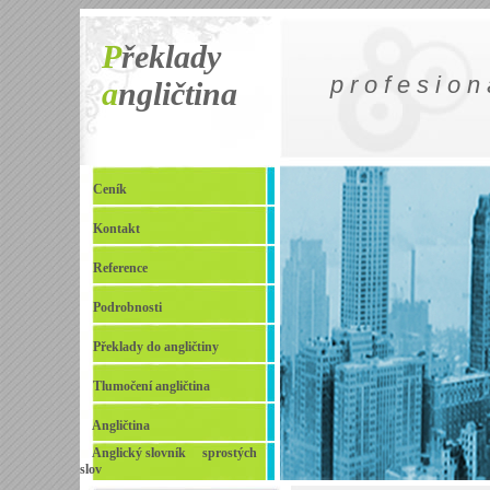
P
řeklady
p r o f e s i o n 
a
ngličtina
Ceník
Kontakt
Reference
Podrobnosti
Překlady do angličtiny
Tlumočení angličtina
Angličtina
Anglický slovník sprostých
slov