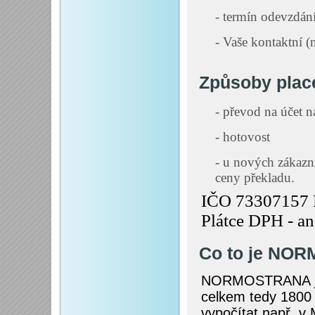
- termín odevzdání
- Vaše kontaktní (
Způsoby plac
- převod na účet n
- hotovost
- u nových zákazn
ceny překladu.
IČO 73307157
Plátce DPH - a
Co to je NO
NORMOSTRANA je t
celkem tedy 1800
vypočítat např. v