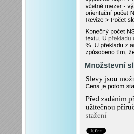
včetně mezer - vý
orientační počet 
Revize > Počet sl
Konečný počet NS 
textu. U
překladu 
%. U překladu z an
způsobeno tím, že 
Množstevní s
Slevy jsou mož
Cena je potom st
Před zadáním př
užitečnou příru
stažení