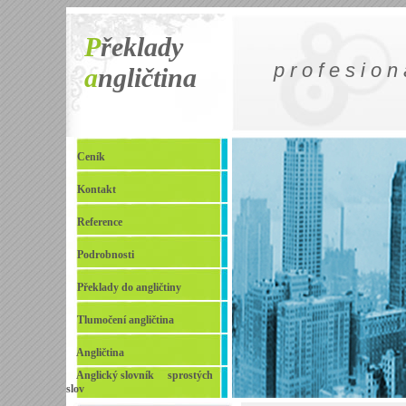
P
řeklady
p r o f e s i o n 
a
ngličtina
Ceník
Kontakt
Reference
Podrobnosti
Překlady do angličtiny
Tlumočení angličtina
Angličtina
Anglický slovník sprostých
slov