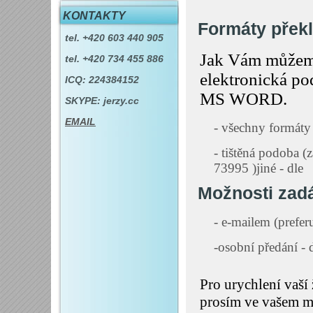
KONTAKTY
Formáty přek
tel. +420 603 440 905
Jak Vám můžeme 
tel. +420 734 455 886
elektronická po
ICQ: 224384152
MS WORD.
SKYPE: jerzy.cc
EMAIL
- všechny formáty
- tištěná podoba (
73995 )jiné - dle
Možnosti zadá
- e-mailem (prefer
-osobní předání -
Pro urychlení vaší 
prosím ve vašem m