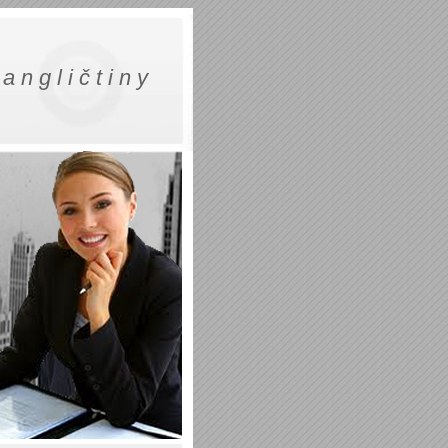
a n g l i č t i n y