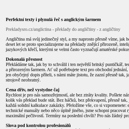
Perfektní texty i plynulá řeč s anglickým šarmem
Prekladysro.cz/anglictina - překlady do angličtiny - z angličtiny
Angličtina má svůj jedinečný styl, a my naprosto přesně víme, jak h
deset let se proto specializujeme na překlady znějící přirozeně, inte
jazykových křečí, kterými se velmi často vyznačují amatérské poku
Dokonalá přesnost
Překládáme tak, jak by to schválil i ten největší britský puntičkář, te
a přirozeným šarmem. Ať už potřebujete text pro obchodní jednání
jen obyčejný dopis příteli, s námi máte jistotu, že zazní přesně tak,
strojově neobratný.
Cena dřív, než vystydne čaj
Rychlost je pro nás samozřejmostí, ale bez ztráty kvality. Pošlete ná
kolik vás překlad bude stát. Bez háčků, bez překvapení, přesně tak,
každá solidní kalkulace zakázky. Přeložíme vše, co si vzpomenete: 
technické manuály nebo něco úplně jiného, jsme schopni pracovat ry
maximální pečlivostí. Termíny na poslední chvíli? Pro nás žádný pr
Slova pod kontrolou profesionálů