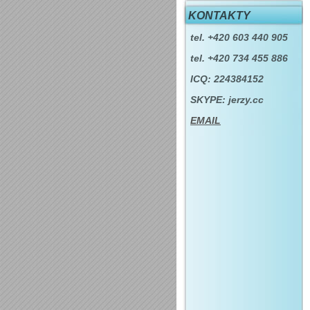
KONTAKTY
tel. +420 603 440 905
tel. +420 734 455 886
ICQ: 224384152
SKYPE: jerzy.cc
EMAIL