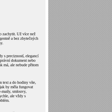
o zachytit. Už více než
ligentně a bez zbytečných
sy.
dy s precizností, elegancí
, právní dokument nebo
 jak má, ale nebude přitom
m text a do hodiny víte,
 jak by měla fungovat
e-maily, smlouvy,
chle, ale vždy s
oblém.