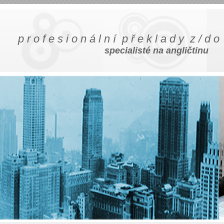
p r o f e s i o n á l n í p ř e k l a d y z / d o 
specialisté na angličtinu