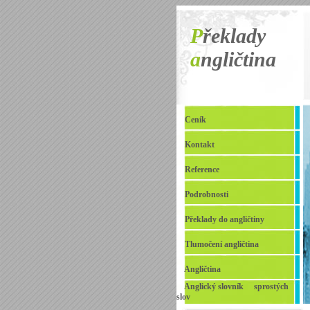
P
řeklady
a
ngličtina
Ceník
Kontakt
Reference
Podrobnosti
Překlady do angličtiny
Tlumočení angličtina
Angličtina
Anglický slovník sprostých
slov